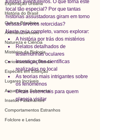
turistas aventureiros. O que torna este 
Exploração Urbana
local tão especial? Por que tantas 
História do Brasil
histórias assustadoras giram em torno 
Cultura Brasileira
dessas árvores retorcidas?
Neste guia completo, vamos explorar:
Animais Curiosos
A história por trás dos mistérios
Natureza e Ciência
Relatos detalhados de 
Mistérios da Biologia
testemunhas oculares
Investigações científicas 
Curiosidades do Mundo
realizadas no local
Espécies em Extinção
As teorias mais intrigantes sobre 
Lugares Incríveis
os fenômenos
Arqueologia Submersa
Dicas essenciais para quem 
planeja visitar
Insetos Fascinantes
Comportamentos Estranhos
Folclore e Lendas