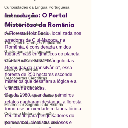
Curiosidades da Língua Portuguesa
Introdução: O Portal 
História e Cultura
Misterioso da Romênia
Expressões Populares
A Floresta Hoia Baciu, localizada nos 
Fatos Históricos Curiosos
arredores de Cluj-Napoca, na 
Tradições e Crenças Populares
Romênia, é considerada um dos 
Gastronomia e Linguagem
lugares mais enigmáticos do planeta. 
CIÊNCIA & ASTRONOMIA
Conhecida como o "Triângulo das 
Bermudas da Transilvânia", essa 
Espaço e Planetas
floresta de 250 hectares esconde 
Descobertas Científicas
mistérios que desafiam a lógica e a 
Lugares Misteriosos
ciência há décadas.
Desde 1960, quando os primeiros 
Viagens e Destinos Inusitados
relatos ganharam destaque, a floresta 
Mistérios e Segredos da História
tornou-se um verdadeiro laboratório a 
Cultura e História do Japão
céu aberto para pesquisadores do 
Ruínas e Locais Abandonados
paranormal, cientistas curiosos e 