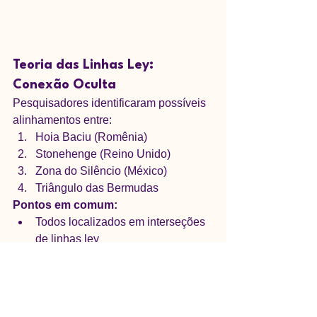
Teoria das Linhas Ley: 
Conexão Oculta
Pesquisadores identificaram possíveis 
alinhamentos entre:
Hoia Baciu (Romênia)
Stonehenge (Reino Unido)
Zona do Silêncio (México)
Triângulo das Bermudas
Pontos em comum:
Todos localizados em interseções 
de linhas ley
Histórico de fenômenos 
eletromagnéticos
Tradições antigas considerando 
esses locais como "portais"