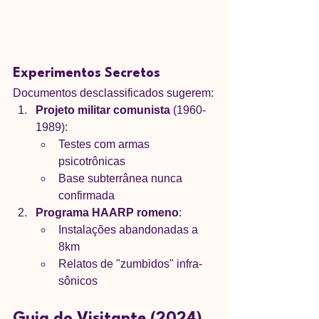
Experimentos Secretos
Documentos desclassificados sugerem:
Projeto militar comunista
 (1960-
1989):
Testes com armas 
psicotrônicas
Base subterrânea nunca 
confirmada
Programa HAARP romeno
:
Instalações abandonadas a 
8km
Relatos de "zumbidos" infra-
sônicos
Guia do Visitante (2024)