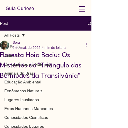
Guia Curioso
Post
All Posts
Sora
All Posts
6 de mai. de 2025
4 min de leitura
Floresta Hoia Baciu: Os
Animais
Curiosidades da Natureza
Mistérios do "Triângulo das
Animais do Brasil
Bermudas da Transilvânia"
Educação Ambiental
Fenômenos Naturais
Lugares Inusitados
Erros Humanos Marcantes
Curiosidades Científicas
Curiosidades Lugares