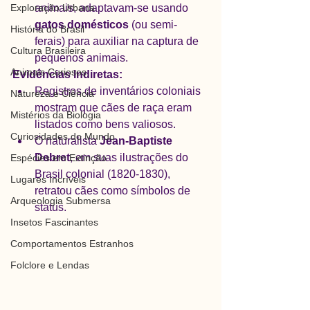
Exploração Urbana
animais, adaptavam-se usando 
gatos domésticos
 (ou semi-
História do Brasil
ferais) para auxiliar na captura de 
Cultura Brasileira
pequenos animais.
Animais Curiosos
Evidências Indiretas:
Registros de inventários coloniais 
Natureza e Ciência
mostram que cães de raça eram 
Mistérios da Biologia
listados como bens valiosos.
Curiosidades do Mundo
O naturalista 
Jean-Baptiste 
Debret
, em suas ilustrações do 
Espécies em Extinção
Brasil colonial (1820-1830), 
Lugares Incríveis
retratou cães como símbolos de 
Arqueologia Submersa
status.
Insetos Fascinantes
Comportamentos Estranhos
Folclore e Lendas