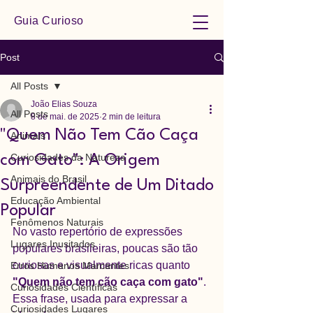
Guia Curioso
Post
All Posts
João Elias Souza
All Posts
8 de mai. de 2025
2 min de leitura
"Quem Não Tem Cão Caça
Animais
Curiosidades da Natureza
com Gato": A Origem
Animais do Brasil
Surpreendente de Um Ditado
Educação Ambiental
Popular
Fenômenos Naturais
No vasto repertório de expressões 
Lugares Inusitados
populares brasileiras, poucas são tão 
curiosas e visualmente ricas quanto 
Erros Humanos Marcantes
"Quem não tem cão caça com gato"
. 
Curiosidades Científicas
Essa frase, usada para expressar a 
Curiosidades Lugares