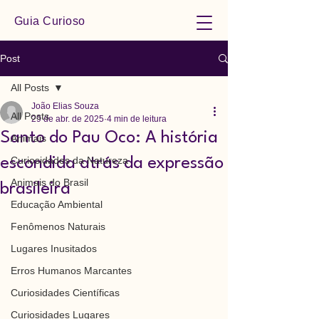
Guia Curioso
Post
All Posts
João Elias Souza
All Posts
29 de abr. de 2025
4 min de leitura
Santo do Pau Oco: A história
Animais
Curiosidades da Natureza
escondida atrás da expressão
Animais do Brasil
brasileira
Educação Ambiental
Fenômenos Naturais
Lugares Inusitados
Erros Humanos Marcantes
Curiosidades Científicas
Curiosidades Lugares