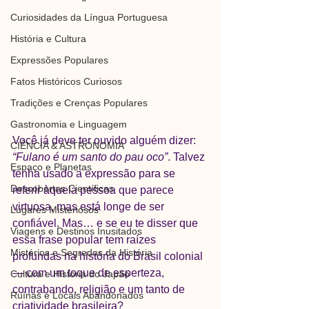
Curiosidades da Língua Portuguesa
História e Cultura
Expressões Populares
Fatos Históricos Curiosos
Tradições e Crenças Populares
Gastronomia e Linguagem
Você já deve ter ouvido alguém dizer: 
CIÊNCIA & ASTRONOMIA
“Fulano é um santo do pau oco”
. Talvez 
Espaço e Planetas
tenha usado a expressão para se 
Descobertas Científicas
referir àquela pessoa que parece 
virtuosa, mas está longe de ser 
Lugares Misteriosos
confiável. Mas… e se eu te disser que 
Viagens e Destinos Inusitados
essa frase popular tem raízes 
Mistérios e Segredos da História
profundas na história do Brasil colonial 
— com um toque de esperteza, 
Cultura e História do Japão
contrabando, religião e um tanto de 
Ruínas e Locais Abandonados
criatividade brasileira?