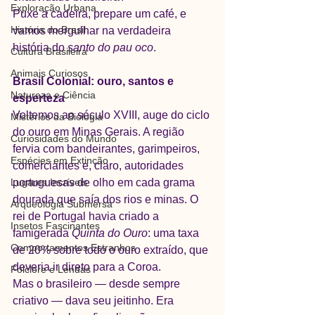
Exploração Urbana
Puxe a cadeira, prepare um café, e 
História do Brasil
vamos mergulhar na verdadeira 
história do 
santo do pau oco
.
Cultura Brasileira
Animais Curiosos
Brasil Colonial: ouro, santos e 
Natureza e Ciência
esperteza
Voltemos ao século XVIII, auge do ciclo 
Mistérios da Biologia
do ouro em Minas Gerais. A região 
Curiosidades do Mundo
fervia com bandeirantes, garimpeiros, 
Espécies em Extinção
comerciantes e, claro, autoridades 
Lugares Incríveis
portuguesas de olho em cada grama 
dourada que saía dos rios e minas. O 
Arqueologia Submersa
rei de Portugal havia criado a 
Insetos Fascinantes
famigerada 
Quinta do Ouro
: uma taxa 
Comportamentos Estranhos
de 20% sobre todo o ouro extraído, que 
deveria ir direto para a Coroa.
Folclore e Lendas
Mas o brasileiro — desde sempre 
criativo — dava seu jeitinho. Era 