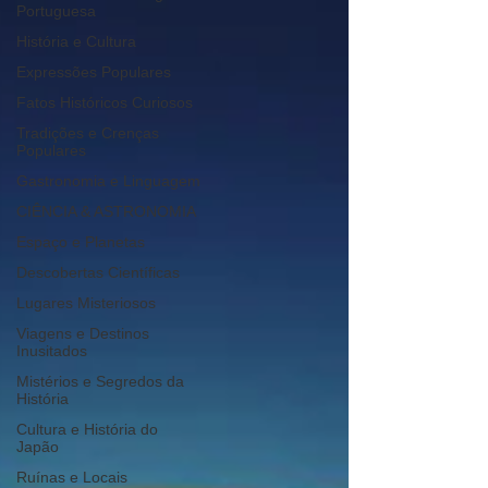
Portuguesa
História e Cultura
Expressões Populares
Fatos Históricos Curiosos
Tradições e Crenças
Populares
Gastronomia e Linguagem
CIÊNCIA & ASTRONOMIA
Espaço e Planetas
Descobertas Científicas
Lugares Misteriosos
Viagens e Destinos
Inusitados
Mistérios e Segredos da
História
Cultura e História do
Japão
Ruínas e Locais