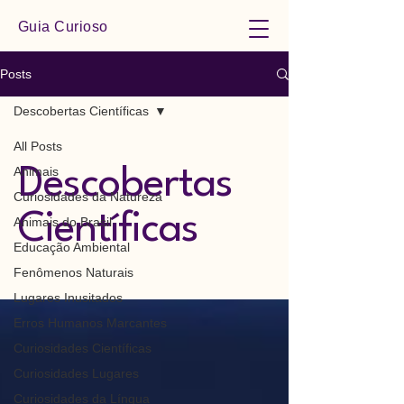
Guia Curioso
Posts
Descobertas Científicas
All Posts
Animais
Descobertas
Curiosidades da Natureza
Científicas
Animais do Brasil
Educação Ambiental
Fenômenos Naturais
Lugares Inusitados
Erros Humanos Marcantes
Curiosidades Científicas
Curiosidades Lugares
Curiosidades da Língua