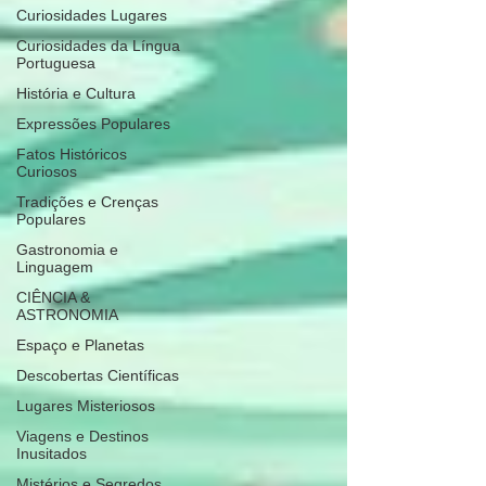
Curiosidades Lugares
Curiosidades da Língua
Portuguesa
História e Cultura
Expressões Populares
Fatos Históricos
Curiosos
Tradições e Crenças
Populares
Gastronomia e
Linguagem
CIÊNCIA &
ASTRONOMIA
Espaço e Planetas
Descobertas Científicas
Lugares Misteriosos
Viagens e Destinos
Inusitados
Mistérios e Segredos