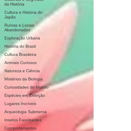
da História
Cultura e História do
Japão
Ruínas e Locais
Abandonados
Exploração Urbana
História do Brasil
Cultura Brasileira
Animais Curiosos
Natureza e Ciência
Mistérios da Biologia
Curiosidades do Mundo
Espécies em Extinção
Lugares Incríveis
Arqueologia Submersa
Insetos Fascinantes
Comportamentos