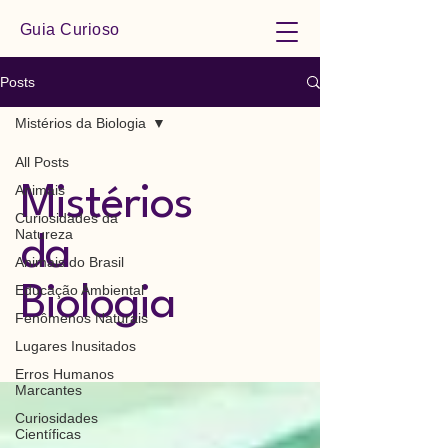
Guia Curioso
Posts
Mistérios da Biologia
All Posts
Animais
Mistérios
Curiosidades da
Natureza
da
Animais do Brasil
Educação Ambiental
Biologia
Fenômenos Naturais
Lugares Inusitados
Erros Humanos
Marcantes
Curiosidades
Científicas