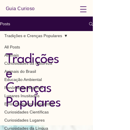
Guia Curioso
Posts
Tradições e Crenças Populares
All Posts
Animais
Tradições
Curiosidades da Natureza
e
Animais do Brasil
Educação Ambiental
Crenças
Fenômenos Naturais
Lugares Inusitados
Populares
Erros Humanos Marcantes
Curiosidades Científicas
Curiosidades Lugares
Curiosidades da Língua